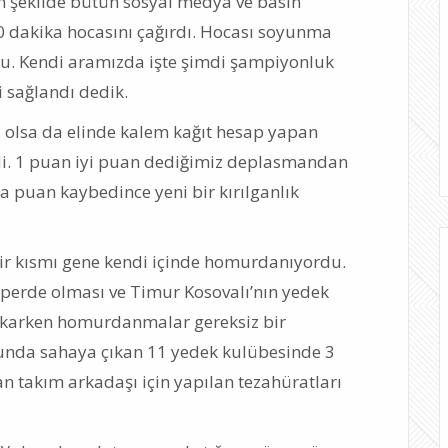
 şekilde bütün sosyal medya ve basın
 dakika hocasını çağırdı. Hocası soyunma
ldu. Kendi aramızda işte şimdi şampiyonluk
ği sağlandı dedik.
 olsa da elinde kalem kağıt hesap yapan
ildi. 1 puan iyi puan dediğimiz deplasmandan
puan kaybedince yeni bir kırılganlık
ir kısmı gene kendi içinde homurdanıyordu.
perde olması ve Timur Kosovalı’nın yedek
çıkarken homurdanmalar gereksiz bir
unda sahaya çıkan 11 yedek kulübesinde 3
 takım arkadaşı için yapılan tezahüratları