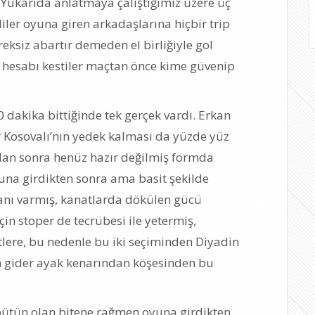
 Yukarıda anlatmaya çalıştığımız üzere üç
iler oyuna giren arkadaşlarına hiçbir trip
ksiz abartır demeden el birliğiyle gol
de hesabı kestiler maçtan önce kime güvenip
 dakika bittiğinde tek gerçek vardı. Erkan
 Kosovalı’nın yedek kalması da yüzde yüz
dan sonra henüz hazır değilmiş formda
una girdikten sonra ama basit şekilde
anı varmış, kanatlarda dökülen gücü
n stoper de tecrübesi ile yetermiş,
lere, bu nedenle bu iki seçiminden Diyadin
tan gider ayak kenarından köşesinden bu
bütün olan bitene rağmen oyuna girdikten