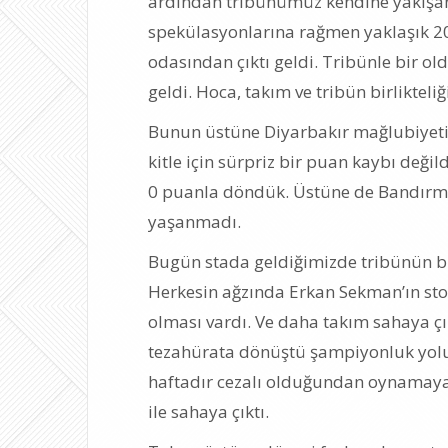
ardından tribünümüz kendine yakışan
spekülasyonlarına rağmen yaklaşık 20
odasından çıktı geldi. Tribünle bir o
geldi. Hoca, takım ve tribün birlikteli
Bunun üstüne Diyarbakır mağlubiyeti
kitle için sürpriz bir puan kaybı değ
0 puanla döndük. Üstüne de Bandırma 
yaşanmadı.
Bugün stada geldiğimizde tribünün b
Herkesin ağzında Erkan Sekman’ın sto
olması vardı. Ve daha takım sahaya 
tezahürata dönüştü şampiyonluk yol
haftadır cezalı olduğundan oynamayan
ile sahaya çıktı.