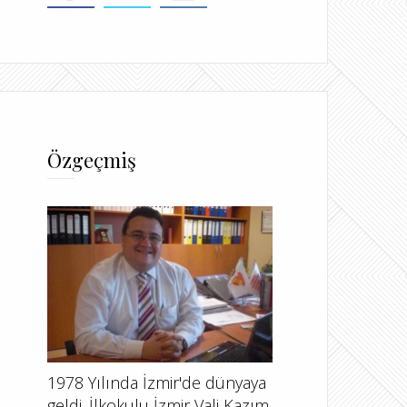
Özgeçmiş
1978 Yılında İzmir'de dünyaya
geldi. İlkokulu İzmir Vali Kazım