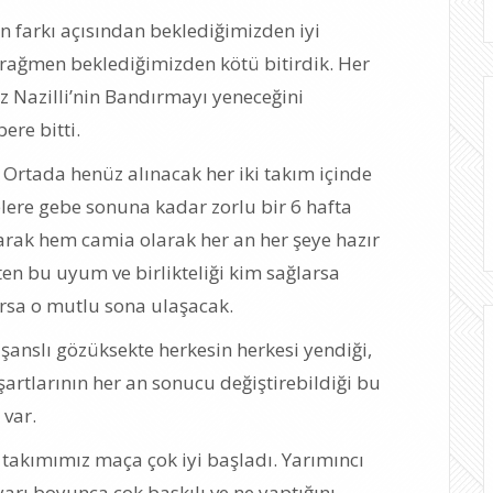
farkı açısından beklediğimizden iyi
 rağmen beklediğimizden kötü bitirdik. Her
z Nazilli’nin Bandırmayı yeneceğini
re bitti.
 Ortada henüz alınacak her iki takım içinde
elere gebe sonuna kadar zorlu bir 6 hafta
arak hem camia olarak her an her şeye hazır
aten bu uyum ve birlikteliği kim sağlarsa
ırsa o mutlu sona ulaşacak.
 şanslı gözüksekte herkesin herkesi yendiği,
artlarının her an sonucu değiştirebildiği bu
 var.
takımımız maça çok iyi başladı. Yarımıncı
yarı boyunca çok baskılı ve ne yaptığını