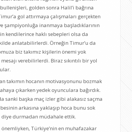
bullenişleri, golden sonra Halil’i bağrına
 Timur’a gol attırmaya çalışmaları gerçekten
n ve şampiyonluğa inanmaya başladıklarının
n kendilerince haklı sebepleri olsa da
kilde anlatabilirlerdi. Örneğin Timur’u da
omuza biz takımız kişilerin önemi yok
sajı verebilirlerdi. Biraz sıkıntılı bir yol
ular.
dan takımın hocanın motivasyonunu bozmak
sahaya çıkarken yedek oyunculara bağırdık.
 sanki başka maç izler gibi alakasız saçma
übesinin arkasına yaklaşıp hoca bunu sok
 diye durmadan müdahale ettik.
 önemliyken, Türkiye’nin en muhafazakar