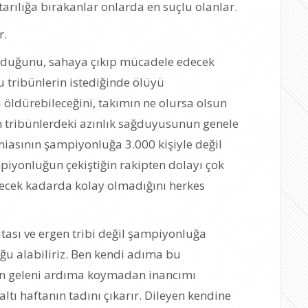
arılığa bırakanlar onlarda en suçlu olanlar.
r.
olduğunu, sahaya çıkıp mücadele edecek
u tribünlerin istediğinde ölüyü
i öldürebileceğini, takımın ne olursa olsun
in tribünlerdeki azınlık sağduyusunun genele
iasının şampiyonluğa 3.000 kişiyle değil
mpiyonluğun çekiştiğin rakipten dolayı çok
ecek kadarda kolay olmadığını herkes
atası ve ergen tribi değil şampiyonluğa
u alabiliriz. Ben kendi adıma bu
n geleni ardıma koymadan inancımı
altı haftanın tadını çıkarır. Dileyen kendine