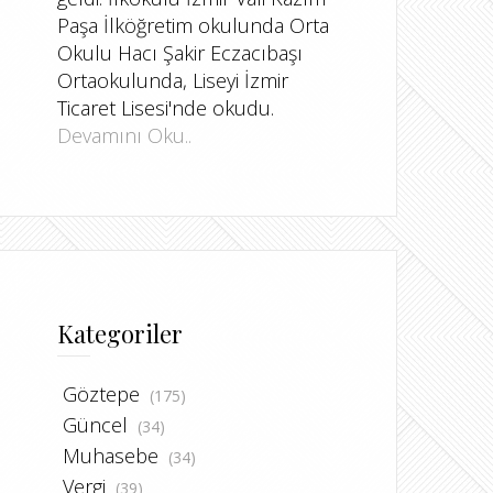
Paşa İlköğretim okulunda Orta
Okulu Hacı Şakir Eczacıbaşı
Ortaokulunda, Liseyi İzmir
Ticaret Lisesi'nde okudu.
Devamını Oku..
Kategoriler
Göztepe
(175)
Güncel
(34)
Muhasebe
(34)
Vergi
(39)