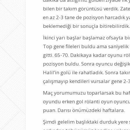
bilen bir takım görüntüsü verdik. Zat
en az 2-3 tane de pozisyon harcadık ya
beklemediği bir sonuçla bitirebilirdik.
İkinci yarı başlar başlamaz ofsayta bi
Top gene fileleri buldu ama saniyelik
gitti. 65-70. Dakikaya kadar oyunu röl
pozisyon buldu. Sonra oyuncu değişikl
Halil’in golü ile rahatladık. Sonra ta
çalışmayıp kendileri vursalar gene 2-3
Maç yorumumuzu toparlarsak bu hafta
oyundu erken gol rölanti oyun oyuncu d
puan. Darısı önümüzdeki haftalara.
Şimdi gelelim başlıktaki durduk yere s