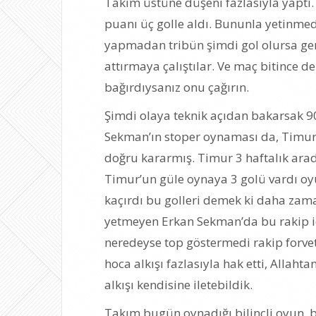
Takım üstüne düşeni fazlasıyla yaptı.
puanı üç golle aldı. Bununla yetinmed
yapmadan tribün şimdi gol olursa gere
attırmaya çalıştılar. Ve maç bitince 
bağırdıysanız onu çağırın.
Şimdi olaya teknik açıdan bakarsak 90
Sekman’ın stoper oynaması da, Timur
doğru kararmış. Timur 3 haftalık ara
Timur’un güle oynaya 3 golü vardı oy
kaçırdı bu golleri demek ki daha zam
yetmeyen Erkan Sekman’da bu rakip içi
neredeyse top göstermedi rakip forvet
hoca alkışı fazlasıyla hak etti, Allah
alkışı kendisine iletebildik.
Takım bugün oynadığı bilinçli oyun, 