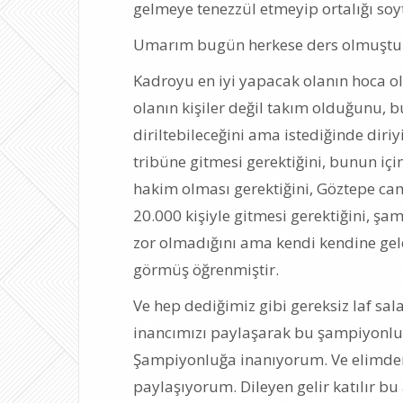
gelmeye tenezzül etmeyip ortalığı soyt
Umarım bugün herkese ders olmuştu
Kadroyu en iyi yapacak olanın hoca 
olanın kişiler değil takım olduğunu, b
diriltebileceğini ama istediğinde diriy
tribüne gitmesi gerektiğini, bunun iç
hakim olması gerektiğini, Göztepe cam
20.000 kişiyle gitmesi gerektiğini, şa
zor olmadığını ama kendi kendine gel
görmüş öğrenmiştir.
Ve hep dediğimiz gibi gereksiz laf sal
inancımızı paylaşarak bu şampiyonluğ
Şampiyonluğa inanıyorum. Ve elimde
paylaşıyorum. Dileyen gelir katılır bu 