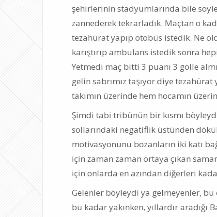
şehirlerinin stadyumlarında bile söyl
zannederek tekrarladık. Maçtan o ka
tezahürat yapıp otobüs istedik. Ne o
karıştırıp ambulans istedik sonra hep
Yetmedi maç bitti 3 puanı 3 golle alm
gelin sabrımız taşıyor diye tezahürat
takımın üzerinde hem hocamın üzer
Şimdi tabi tribünün bir kısmı böyleyd
sollarındaki negatiflik üstünden dökü
motivasyonunu bozanların iki katı ba
için zaman zaman ortaya çıkan saman a
için onlarda en azından diğerleri kada
Gelenler böyleydi ya gelmeyenler, b
bu kadar yakınken, yıllardır aradığı 