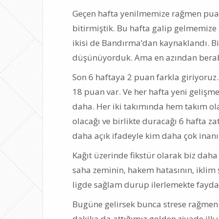
Geçen hafta yenilmemize rağmen puan 
bitirmiştik. Bu hafta galip gelmemize
ikisi de Bandırma’dan kaynaklandı. Bi
düşünüyorduk. Ama en azından berabe
Son 6 haftaya 2 puan farkla giriyoruz.
18 puan var. Ve her hafta yeni gelişm
daha. Her iki takımında hem takım ol
olacağı ve birlikte duracağı 6 hafta z
daha açık ifadeyle kim daha çok inan
Kağıt üzerinde fikstür olarak biz daha
saha zeminin, hakem hatasının, iklim ş
ligde sağlam durup ilerlemekte fayda
Bugüne gelirsek bunca strese rağmen 
dakika da attığımız golden ziyade ilk 