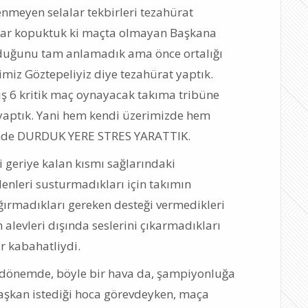
enmeyen selalar tekbirleri tezahürat
dar kopuktuk ki maçta olmayan Başkana
lduğunu tam anlamadık ama önce ortalığı
imiz Göztepeliyiz diye tezahürat yaptık.
ış 6 kritik maç oynayacak takıma tribüne
 yaptık. Yani hem kendi üzerimizde hem
inde DURDUK YERE STRES YARATTIK.
i geriye kalan kısmı sağlarındaki
lenleri susturmadıkları için takımın
ğırmadıkları gereken desteği vermedikleri
levleri dışında seslerini çıkarmadıkları
r kabahatliydi.
u dönemde, böyle bir hava da, şampiyonluğa
Başkan istediği hoca görevdeyken, maça