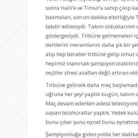
sonra Halil’e ve Timur’a sahip çıkıp ka
basmaları, son on dakika elbirliğiyle
takdir edilesiydi. Takım olduklarını
göstergesiydi. Tribüne gelmemeleri içi
dertlerini meramlarını daha şık bir şe
alıp hep beraber tribüne gelip omuz 
hepimiz inanırsak şampiyon olabiliriz me
seçtiler stresi azaltan değil artıran old
Tribüne gelirsek daha maç başlama
uğruna her şeyi yaptık bugün, takım 
Maç devam ederken adeta televizyonda
sapan tezahüratlar yaptık. Yedek kul
bunu çıkar şunu oynat bunu oynatma
Şampiyonluğa giden yolda her dakika