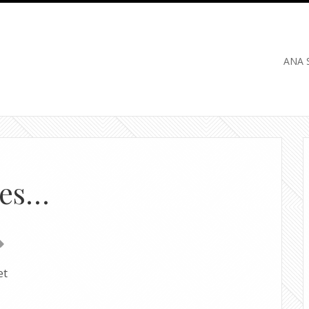
ANA 
res…
et