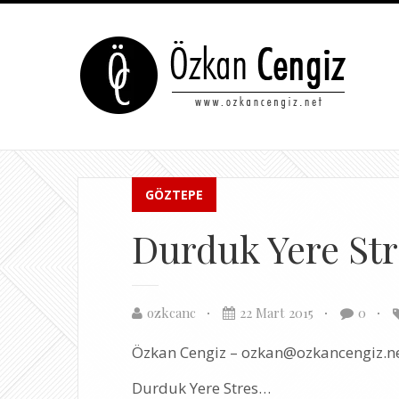
GÖZTEPE
Durduk Yere St
ozkcanc
22 Mart 2015
0
Özkan Cengiz – ozkan@ozkancengiz.n
Durduk Yere Stres…