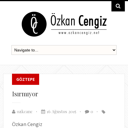
GÖZTEPE
Isırmıyor
ozkcanc
16 Ağustos 2015
0
Özkan Cengiz