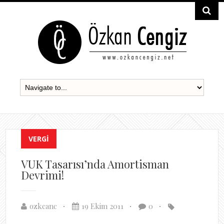
VERGI
VUK Tasarısı’nda Amortisman
Devrimi!
ozkcanc
19 Ekim 2011
0