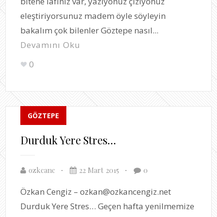
bitene lafınız var, yazıyonuz çiziyonuz
eleştiriyorsunuz madem öyle söyleyin
bakalım çok bilenler Göztepe nasıl...
Devamını Oku
0
GÖZTEPE
Durduk Yere Stres…
ozkcanc
22 Mart 2015
0
Özkan Cengiz – ozkan@ozkancengiz.net
Durduk Yere Stres… Geçen hafta yenilmemize