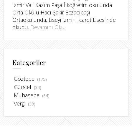
İzmir Vali Kazım Paşa İlköğretim okulunda
Orta Okulu Hacı Şakir Eczacıbaşı
Ortaokulunda, Liseyi İzmir Ticaret Lisesi'nde
okudu.
Devamını Oku..
Kategoriler
Göztepe
(175)
Güncel
(34)
Muhasebe
(34)
Vergi
(39)