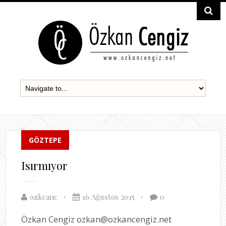
GÖZTEPE
Isırmıyor
ozkcanc
16 Ağustos 2015
0
Özkan Cengiz ozkan@ozkancengiz.net