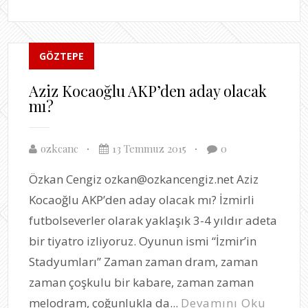
GÖZTEPE
Aziz Kocaoğlu AKP’den aday olacak
mı?
ozkcanc
13 Temmuz 2015
0
Özkan Cengiz ozkan@ozkancengiz.net Aziz
Kocaoğlu AKP’den aday olacak mı? İzmirli
futbolseverler olarak yaklaşık 3-4 yıldır adeta
bir tiyatro izliyoruz. Oyunun ismi “İzmir’in
Stadyumları” Zaman zaman dram, zaman
zaman çoşkulu bir kabare, zaman zaman
melodram, çoğunlukla da...
Devamını Oku