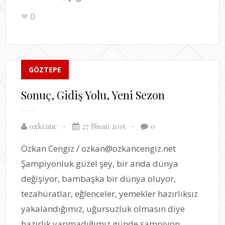
0
GÖZTEPE
Sonuç, Gidiş Yolu, Yeni Sezon
ozkcanc
27 Nisan 2015
0
Özkan Cengiz / ozkan@ozkancengiz.net
Şampiyonluk güzel şey, bir anda dünya
değişiyor, bambaşka bir dünya oluyor,
tezahüratlar, eğlenceler, yemekler hazırlıksız
yakalandığımız, uğursuzluk olmasın diye
hazırlık yapmadığımız günde şampiyon